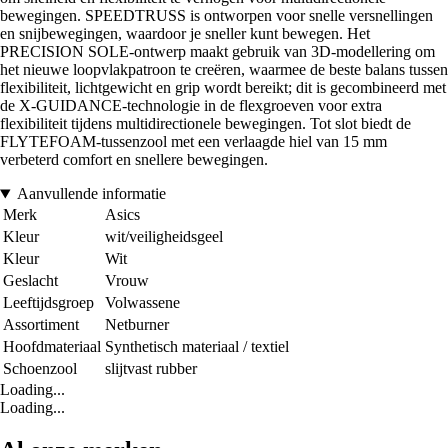
bewegingen. SPEEDTRUSS is ontworpen voor snelle versnellingen
en snijbewegingen, waardoor je sneller kunt bewegen. Het
PRECISION SOLE-ontwerp maakt gebruik van 3D-modellering om
het nieuwe loopvlakpatroon te creëren, waarmee de beste balans tussen
flexibiliteit, lichtgewicht en grip wordt bereikt; dit is gecombineerd met
de X-GUIDANCE-technologie in de flexgroeven voor extra
flexibiliteit tijdens multidirectionele bewegingen. Tot slot biedt de
FLYTEFOAM-tussenzool met een verlaagde hiel van 15 mm
verbeterd comfort en snellere bewegingen.
Aanvullende informatie
Merk
Asics
Kleur
wit/veiligheidsgeel
Kleur
Wit
Geslacht
Vrouw
Leeftijdsgroep
Volwassene
Assortiment
Netburner
Hoofdmateriaal
Synthetisch materiaal / textiel
Schoenzool
slijtvast rubber
Loading...
Loading...