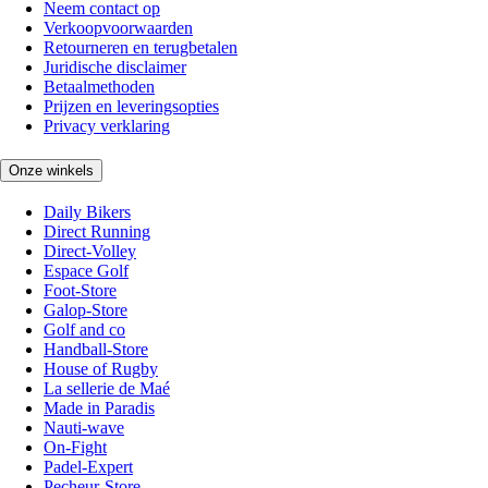
Neem contact op
Verkoopvoorwaarden
Retourneren en terugbetalen
Juridische disclaimer
Betaalmethoden
Prijzen en leveringsopties
Privacy verklaring
Onze winkels
Daily Bikers
Direct Running
Direct-Volley
Espace Golf
Foot-Store
Galop-Store
Golf and co
Handball-Store
House of Rugby
La sellerie de Maé
Made in Paradis
Nauti-wave
On-Fight
Padel-Expert
Pecheur-Store