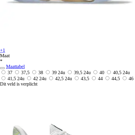
+1
Maat
*
Maattabel
37
37,5
38
39
24u
39,5
24u
40
40,5
24u
41,5
24u
42
24u
42,5
24u
43,5
44
44,5
46
Dit veld is verplicht