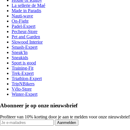
House of Rugby
La sellerie de Maé
Made in Paradis
Nauti-wave
On-Fight
Padel-Expert
Pecheur-Store
Pet and Garden
Slowood Interior
Smash-Expert
Sneak'In
Sneakids
Sport is good
Training-Fit
Trek-Expert
Triathlon-Expert
TripNBikers
Vélo-Store
Winter-Expert
Abonneer je op onze nieuwsbrief
Profiteer van 10% korting door je aan te melden voor onze nieuwsbrief
Aanmelden