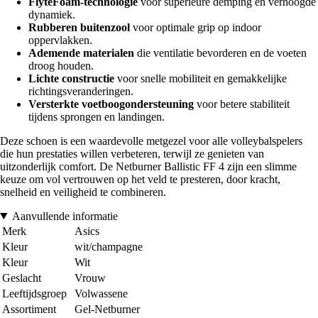
FlyteFoam-technologie
voor superieure demping en verhoogde
dynamiek.
Rubberen buitenzool
voor optimale grip op indoor
oppervlakken.
Ademende materialen
die ventilatie bevorderen en de voeten
droog houden.
Lichte constructie
voor snelle mobiliteit en gemakkelijke
richtingsveranderingen.
Versterkte voetboogondersteuning
voor betere stabiliteit
tijdens sprongen en landingen.
Deze schoen is een waardevolle metgezel voor alle volleybalspelers
die hun prestaties willen verbeteren, terwijl ze genieten van
uitzonderlijk comfort. De Netburner Ballistic FF 4 zijn een slimme
keuze om vol vertrouwen op het veld te presteren, door kracht,
snelheid en veiligheid te combineren.
Aanvullende informatie
Merk
Asics
Kleur
wit/champagne
Kleur
Wit
Geslacht
Vrouw
Leeftijdsgroep
Volwassene
Assortiment
Gel-Netburner