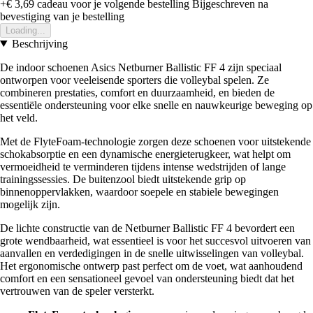
+€ 3,69
cadeau voor je volgende bestelling
Bijgeschreven na
bevestiging van je bestelling
Loading...
Beschrijving
De indoor schoenen Asics Netburner Ballistic FF 4 zijn speciaal
ontworpen voor veeleisende sporters die volleybal spelen. Ze
combineren prestaties, comfort en duurzaamheid, en bieden de
essentiële ondersteuning voor elke snelle en nauwkeurige beweging op
het veld.
Met de FlyteFoam-technologie zorgen deze schoenen voor uitstekende
schokabsorptie en een dynamische energieterugkeer, wat helpt om
vermoeidheid te verminderen tijdens intense wedstrijden of lange
trainingssessies. De buitenzool biedt uitstekende grip op
binnenoppervlakken, waardoor soepele en stabiele bewegingen
mogelijk zijn.
De lichte constructie van de Netburner Ballistic FF 4 bevordert een
grote wendbaarheid, wat essentieel is voor het succesvol uitvoeren van
aanvallen en verdedigingen in de snelle uitwisselingen van volleybal.
Het ergonomische ontwerp past perfect om de voet, wat aanhoudend
comfort en een sensationeel gevoel van ondersteuning biedt dat het
vertrouwen van de speler versterkt.