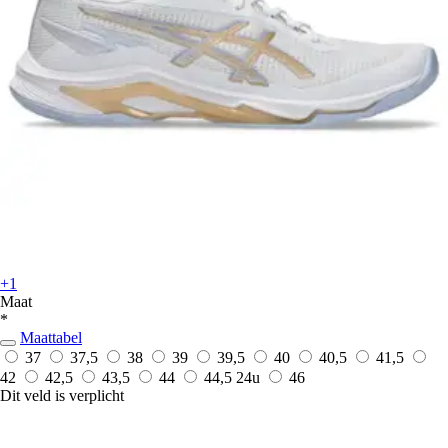
+1
Maat
*
Maattabel
37
37,5
38
39
39,5
40
40,5
41,5
42
42,5
43,5
44
44,5
24u
46
Dit veld is verplicht