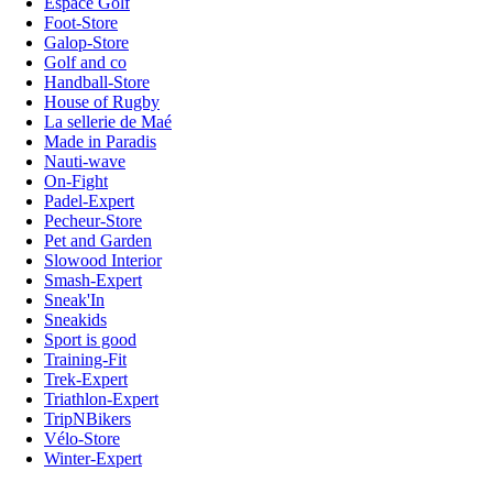
Espace Golf
Foot-Store
Galop-Store
Golf and co
Handball-Store
House of Rugby
La sellerie de Maé
Made in Paradis
Nauti-wave
On-Fight
Padel-Expert
Pecheur-Store
Pet and Garden
Slowood Interior
Smash-Expert
Sneak'In
Sneakids
Sport is good
Training-Fit
Trek-Expert
Triathlon-Expert
TripNBikers
Vélo-Store
Winter-Expert