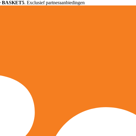
e
BASKET5
. Exclusief partneraanbiedingen