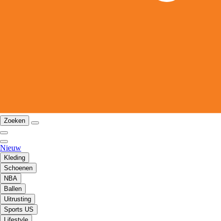
Zoeken
Nieuw
Kleding
Schoenen
NBA
Ballen
Uitrusting
Sports US
Lifestyle