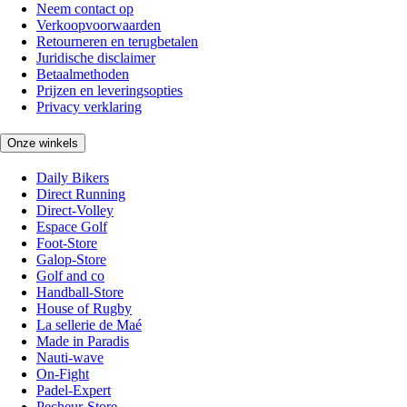
Neem contact op
Verkoopvoorwaarden
Retourneren en terugbetalen
Juridische disclaimer
Betaalmethoden
Prijzen en leveringsopties
Privacy verklaring
Onze winkels
Daily Bikers
Direct Running
Direct-Volley
Espace Golf
Foot-Store
Galop-Store
Golf and co
Handball-Store
House of Rugby
La sellerie de Maé
Made in Paradis
Nauti-wave
On-Fight
Padel-Expert
Pecheur-Store