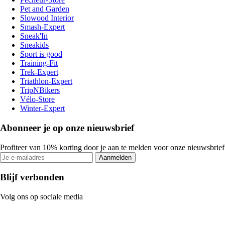
Pet and Garden
Slowood Interior
Smash-Expert
Sneak'In
Sneakids
Sport is good
Training-Fit
Trek-Expert
Triathlon-Expert
TripNBikers
Vélo-Store
Winter-Expert
Abonneer je op onze nieuwsbrief
Profiteer van 10% korting door je aan te melden voor onze nieuwsbrief
Aanmelden
Blijf verbonden
Volg ons op sociale media