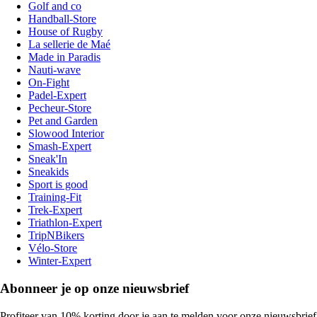
Golf and co
Handball-Store
House of Rugby
La sellerie de Maé
Made in Paradis
Nauti-wave
On-Fight
Padel-Expert
Pecheur-Store
Pet and Garden
Slowood Interior
Smash-Expert
Sneak'In
Sneakids
Sport is good
Training-Fit
Trek-Expert
Triathlon-Expert
TripNBikers
Vélo-Store
Winter-Expert
Abonneer je op onze nieuwsbrief
Profiteer van 10% korting door je aan te melden voor onze nieuwsbrief