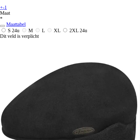
+-1
Maat
*
Maattabel
S
24u
M
L
XL
2XL
24u
Dit veld is verplicht