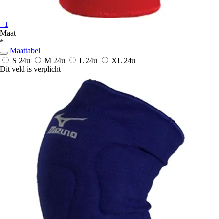
+1
Maat
*
Maattabel
S
24u
M
24u
L
24u
XL
24u
Dit veld is verplicht