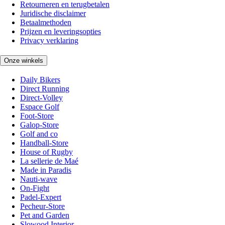
Retourneren en terugbetalen
Juridische disclaimer
Betaalmethoden
Prijzen en leveringsopties
Privacy verklaring
Onze winkels
Daily Bikers
Direct Running
Direct-Volley
Espace Golf
Foot-Store
Galop-Store
Golf and co
Handball-Store
House of Rugby
La sellerie de Maé
Made in Paradis
Nauti-wave
On-Fight
Padel-Expert
Pecheur-Store
Pet and Garden
Slowood Interior