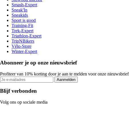
Smash-Expert
Sneak'In
Sneakids
Sport is good
Training-Fit
Trek-Expert
Triathlon-Expert
TripNBikers
Vélo-Store
Winter-Expert
Abonneer je op onze nieuwsbrief
Profiteer van 10% korting door je aan te melden voor onze nieuwsbrief
Aanmelden
Blijf verbonden
Volg ons op sociale media