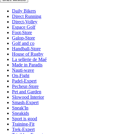
Daily Bikers
Direct Running
Direct-Volley
Espace Golf
Foot-Store
Galop-Store
Golf and co
Handball-Store
House of Rugby
La sellerie de Maé
Made in Paradis
Nauti-wave
On-Fight
Padel-Expert
Pecheur-Store
Pet and Garden
Slowood Interior
Smash-Expert
Sneak'In
Sneakids
Sport is good
Training-Fit
Trek-Expert