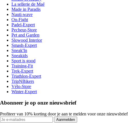
La sellerie de Maé
Made in Paradis
Nauti-wave
On-Fight
Padel-Expert
Pecheur-Store
Pet and Garden
Slowood Interior
Smash-Expert
Sneak'In
Sneakids
Sport is good
Training-Fit
Trek-Expert
Triathlon-Expert
TripNBikers
Vélo-Store
Winter-Expert
Abonneer je op onze nieuwsbrief
Profiteer van 10% korting door je aan te melden voor onze nieuwsbrief
Aanmelden