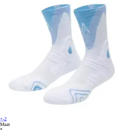
+-2
Maat
*