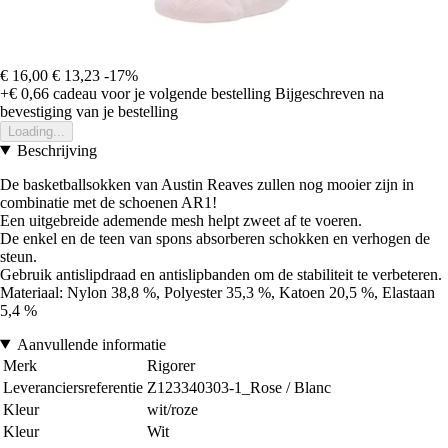
€ 16,00
€ 13,23
-17%
+€ 0,66
cadeau voor je volgende bestelling
Bijgeschreven na
bevestiging van je bestelling
Loading...
Beschrijving
De basketballsokken van Austin Reaves zullen nog mooier zijn in
combinatie met de schoenen AR1!
Een uitgebreide ademende mesh helpt zweet af te voeren.
De enkel en de teen van spons absorberen schokken en verhogen de
steun.
Gebruik antislipdraad en antislipbanden om de stabiliteit te verbeteren.
Materiaal: Nylon 38,8 %, Polyester 35,3 %, Katoen 20,5 %, Elastaan
5,4 %
Aanvullende informatie
Merk
Rigorer
Leveranciersreferentie
Z123340303-1_Rose / Blanc
Kleur
wit/roze
Kleur
Wit