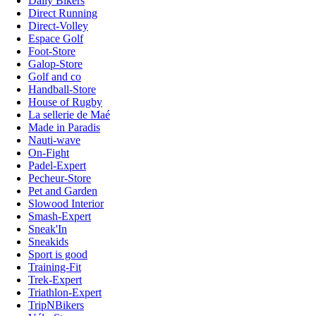
Daily Bikers
Direct Running
Direct-Volley
Espace Golf
Foot-Store
Galop-Store
Golf and co
Handball-Store
House of Rugby
La sellerie de Maé
Made in Paradis
Nauti-wave
On-Fight
Padel-Expert
Pecheur-Store
Pet and Garden
Slowood Interior
Smash-Expert
Sneak'In
Sneakids
Sport is good
Training-Fit
Trek-Expert
Triathlon-Expert
TripNBikers