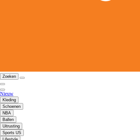
Zoeken
Nieuw
Kleding
Schoenen
NBA
Ballen
Uitrusting
Sports US
Lifestyle