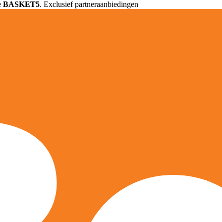
e
BASKET5
. Exclusief partneraanbiedingen