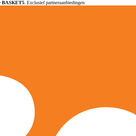
e
BASKET5
. Exclusief partneraanbiedingen