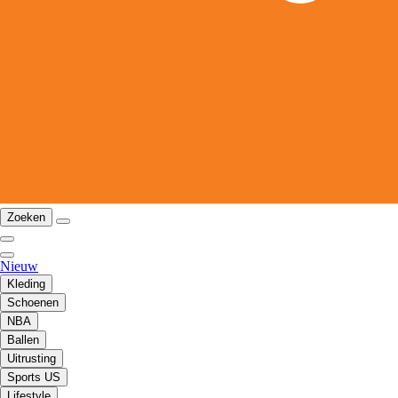
Zoeken
Nieuw
Kleding
Schoenen
NBA
Ballen
Uitrusting
Sports US
Lifestyle