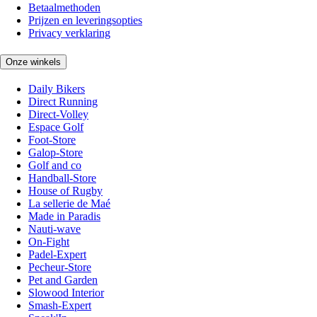
Betaalmethoden
Prijzen en leveringsopties
Privacy verklaring
Onze winkels
Daily Bikers
Direct Running
Direct-Volley
Espace Golf
Foot-Store
Galop-Store
Golf and co
Handball-Store
House of Rugby
La sellerie de Maé
Made in Paradis
Nauti-wave
On-Fight
Padel-Expert
Pecheur-Store
Pet and Garden
Slowood Interior
Smash-Expert