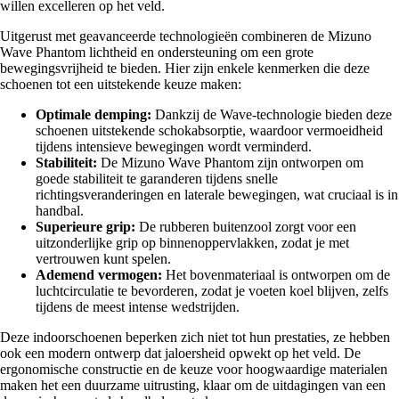
willen excelleren op het veld.
Uitgerust met geavanceerde technologieën combineren de Mizuno
Wave Phantom lichtheid en ondersteuning om een grote
bewegingsvrijheid te bieden. Hier zijn enkele kenmerken die deze
schoenen tot een uitstekende keuze maken:
Optimale demping:
Dankzij de Wave-technologie bieden deze
schoenen uitstekende schokabsorptie, waardoor vermoeidheid
tijdens intensieve bewegingen wordt verminderd.
Stabiliteit:
De Mizuno Wave Phantom zijn ontworpen om
goede stabiliteit te garanderen tijdens snelle
richtingsveranderingen en laterale bewegingen, wat cruciaal is in
handbal.
Superieure grip:
De rubberen buitenzool zorgt voor een
uitzonderlijke grip op binnenoppervlakken, zodat je met
vertrouwen kunt spelen.
Ademend vermogen:
Het bovenmateriaal is ontworpen om de
luchtcirculatie te bevorderen, zodat je voeten koel blijven, zelfs
tijdens de meest intense wedstrijden.
Deze indoorschoenen beperken zich niet tot hun prestaties, ze hebben
ook een modern ontwerp dat jaloersheid opwekt op het veld. De
ergonomische constructie en de keuze voor hoogwaardige materialen
maken het een duurzame uitrusting, klaar om de uitdagingen van een