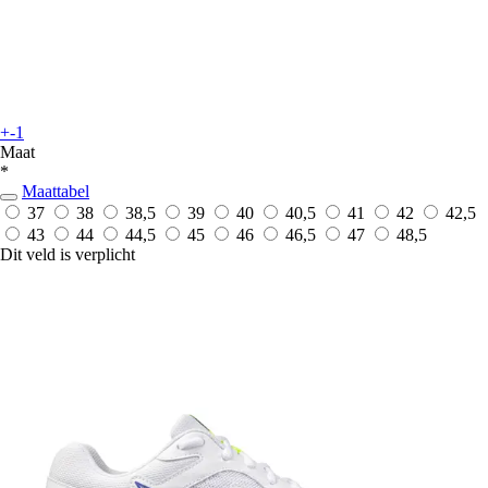
+-1
Maat
*
Maattabel
37
38
38,5
39
40
40,5
41
42
42,5
43
44
44,5
45
46
46,5
47
48,5
Dit veld is verplicht