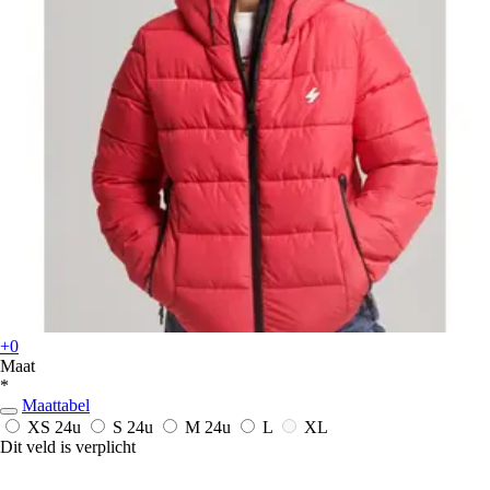
+0
Maat
*
Maattabel
XS
24u
S
24u
M
24u
L
XL
Dit veld is verplicht