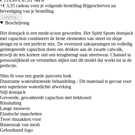
€ 119,99
€ 67,01
-44%
+€ 3,35
cadeau voor je volgende bestelling
Bijgeschreven na
bevestiging van je bestelling
Loading...
Beschrijving
Het donsjack is een mode-icoon geworden. Het Spirit Sports donsjack
met capuchon combineert de beste elementen van street en slope
design en is een perfecte mix. De oversized zakopeningen en volledig
geïntegreerde capuchon doen ons denken aan de zwarte catwalk,
terwijl de iets kortere snit ons terugbrengt naar streetwear. Channel ta
persoonlijkheid en versmelten stijlen met dit model dat werkt tot in de
perfectie.
Slim fit voor een goede pasvorm look
Duurzame waterafstotende behandeling - Dit materiaal is gecoat voor
een superieure waterdichte afwerking
Stijl donsjack
Gevoerde, gewatteerde capuchon met trekkoord
Ritssluiting
Lange mouwen
Elastische manchetten
Twee ritszakken voor
Binnenzak van mesh
Geborduurd logo