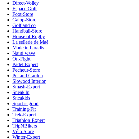
Direct-Volley
Espace Golf
Foot-Store
Galop-Store
Golf and co
Handball-Store
House of Rugby
La sellerie de Maé
Made in Paradis
Nauti-wave
On-Fight
Padel-Expert
Pecheur-Store
Pet and Garden
Slowood Interior
Smash-Expert
Sneak'In
Sneakids
Sport is good
Training-Fit
Trek-Expert
Triathlon-Expert
TripNBikers
Vélo-Store
Winter-Expert