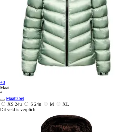
+0
Maat
*
Maattabel
XS
24u
S
24u
M
XL
Dit veld is verplicht