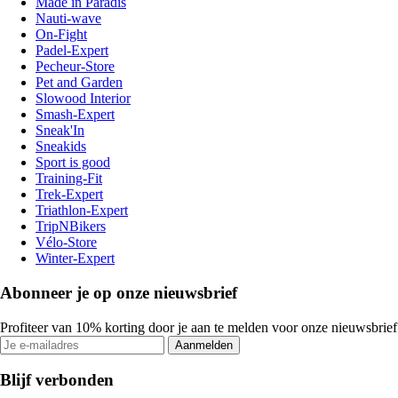
Made in Paradis
Nauti-wave
On-Fight
Padel-Expert
Pecheur-Store
Pet and Garden
Slowood Interior
Smash-Expert
Sneak'In
Sneakids
Sport is good
Training-Fit
Trek-Expert
Triathlon-Expert
TripNBikers
Vélo-Store
Winter-Expert
Abonneer je op onze nieuwsbrief
Profiteer van 10% korting door je aan te melden voor onze nieuwsbrief
Aanmelden
Blijf verbonden