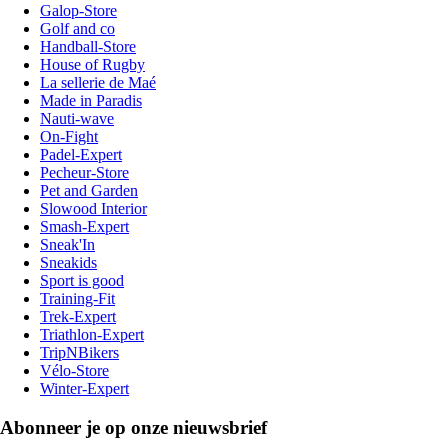
Galop-Store
Golf and co
Handball-Store
House of Rugby
La sellerie de Maé
Made in Paradis
Nauti-wave
On-Fight
Padel-Expert
Pecheur-Store
Pet and Garden
Slowood Interior
Smash-Expert
Sneak'In
Sneakids
Sport is good
Training-Fit
Trek-Expert
Triathlon-Expert
TripNBikers
Vélo-Store
Winter-Expert
Abonneer je op onze nieuwsbrief