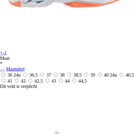
+-1
Maat
*
Maattabel
36
24u
36,5
37
38
38,5
39
40
24u
40,5
41
42
42,5
43
44
44,5
Dit veld is verplicht