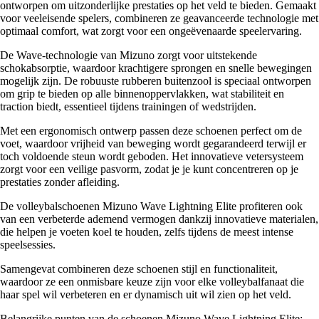
ontworpen om uitzonderlijke prestaties op het veld te bieden. Gemaakt
voor veeleisende spelers, combineren ze geavanceerde technologie met
optimaal comfort, wat zorgt voor een ongeëvenaarde speelervaring.
De Wave-technologie van Mizuno zorgt voor uitstekende
schokabsorptie, waardoor krachtigere sprongen en snelle bewegingen
mogelijk zijn. De robuuste rubberen buitenzool is speciaal ontworpen
om grip te bieden op alle binnenoppervlakken, wat stabiliteit en
traction biedt, essentieel tijdens trainingen of wedstrijden.
Met een ergonomisch ontwerp passen deze schoenen perfect om de
voet, waardoor vrijheid van beweging wordt gegarandeerd terwijl er
toch voldoende steun wordt geboden. Het innovatieve vetersysteem
zorgt voor een veilige pasvorm, zodat je je kunt concentreren op je
prestaties zonder afleiding.
De volleybalschoenen Mizuno Wave Lightning Elite profiteren ook
van een verbeterde ademend vermogen dankzij innovatieve materialen,
die helpen je voeten koel te houden, zelfs tijdens de meest intense
speelsessies.
Samengevat combineren deze schoenen stijl en functionaliteit,
waardoor ze een onmisbare keuze zijn voor elke volleybalfanaat die
haar spel wil verbeteren en er dynamisch uit wil zien op het veld.
Belangrijke punten van de schoenen Mizuno Wave Lightning Elite: