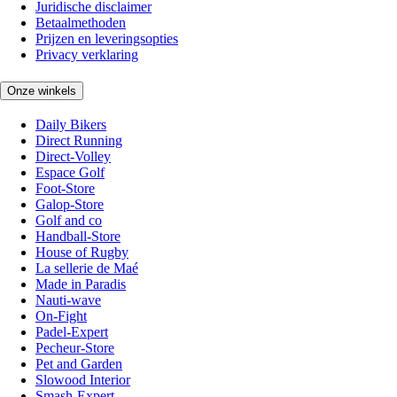
Juridische disclaimer
Betaalmethoden
Prijzen en leveringsopties
Privacy verklaring
Onze winkels
Daily Bikers
Direct Running
Direct-Volley
Espace Golf
Foot-Store
Galop-Store
Golf and co
Handball-Store
House of Rugby
La sellerie de Maé
Made in Paradis
Nauti-wave
On-Fight
Padel-Expert
Pecheur-Store
Pet and Garden
Slowood Interior
Smash-Expert