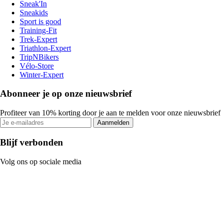
Sneak'In
Sneakids
Sport is good
Training-Fit
Trek-Expert
Triathlon-Expert
TripNBikers
Vélo-Store
Winter-Expert
Abonneer je op onze nieuwsbrief
Profiteer van 10% korting door je aan te melden voor onze nieuwsbrief
Aanmelden
Blijf verbonden
Volg ons op sociale media