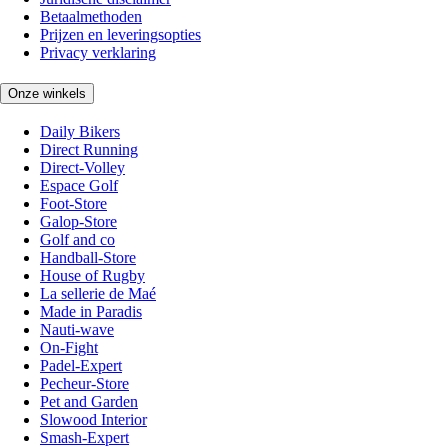
Betaalmethoden
Prijzen en leveringsopties
Privacy verklaring
Onze winkels
Daily Bikers
Direct Running
Direct-Volley
Espace Golf
Foot-Store
Galop-Store
Golf and co
Handball-Store
House of Rugby
La sellerie de Maé
Made in Paradis
Nauti-wave
On-Fight
Padel-Expert
Pecheur-Store
Pet and Garden
Slowood Interior
Smash-Expert