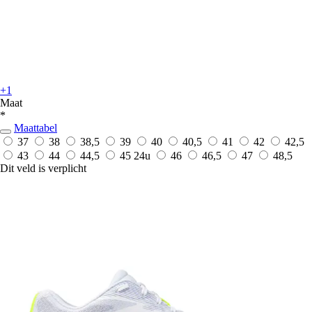
+1
Maat
*
Maattabel
37
38
38,5
39
40
40,5
41
42
42,5
43
44
44,5
45
24u
46
46,5
47
48,5
Dit veld is verplicht