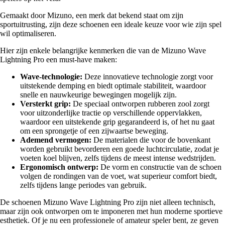
Gemaakt door Mizuno, een merk dat bekend staat om zijn
sportuitrusting, zijn deze schoenen een ideale keuze voor wie zijn spel
wil optimaliseren.
Hier zijn enkele belangrijke kenmerken die van de Mizuno Wave
Lightning Pro een must-have maken:
Wave-technologie:
Deze innovatieve technologie zorgt voor
uitstekende demping en biedt optimale stabiliteit, waardoor
snelle en nauwkeurige bewegingen mogelijk zijn.
Versterkt grip:
De speciaal ontworpen rubberen zool zorgt
voor uitzonderlijke tractie op verschillende oppervlakken,
waardoor een uitstekende grip gegarandeerd is, of het nu gaat
om een sprongetje of een zijwaartse beweging.
Ademend vermogen:
De materialen die voor de bovenkant
worden gebruikt bevorderen een goede luchtcirculatie, zodat je
voeten koel blijven, zelfs tijdens de meest intense wedstrijden.
Ergonomisch ontwerp:
De vorm en constructie van de schoen
volgen de rondingen van de voet, wat superieur comfort biedt,
zelfs tijdens lange periodes van gebruik.
De schoenen Mizuno Wave Lightning Pro zijn niet alleen technisch,
maar zijn ook ontworpen om te imponeren met hun moderne sportieve
esthetiek. Of je nu een professionele of amateur speler bent, ze geven