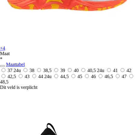
+4
Maat
*
Maattabel
37
24u
38
38,5
39
40
40,5
24u
41
42
42,5
43
44
24u
44,5
45
46
46,5
47
48,5
Dit veld is verplicht