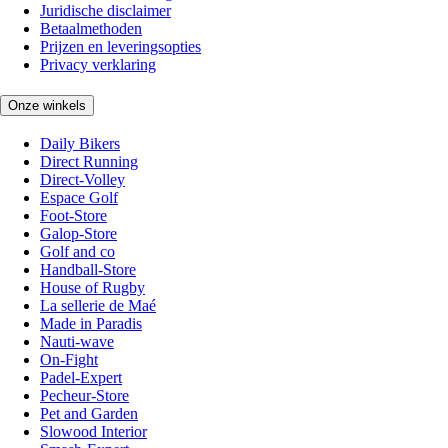
Juridische disclaimer
Betaalmethoden
Prijzen en leveringsopties
Privacy verklaring
Onze winkels
Daily Bikers
Direct Running
Direct-Volley
Espace Golf
Foot-Store
Galop-Store
Golf and co
Handball-Store
House of Rugby
La sellerie de Maé
Made in Paradis
Nauti-wave
On-Fight
Padel-Expert
Pecheur-Store
Pet and Garden
Slowood Interior