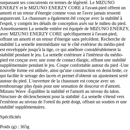
surpassant ses concurrents en termes de légèreté. Le MIZUNO
ENERZY et le MIZUNO ENERZY CORE à l'avant-pied offrent un
amorti et un retour d'énergie comme vous ne l'avez jamais ressenti
auparavant. La chaussure a également été conçue avec la stabilité à
l'esprit, y compris les détails de conception axés sur le milieu du pied.
Amortissement La semelle entière est équipée de MIZUNO ENERZY,
avec MIZUNO ENERZY CORE spécifiquement à l'avant-pied,
offrant un amorti et un retour d'énergie sans précédent. Recherche de
stabilité La semelle intermédiaire sur le côté extérieur du médio-pied
est enveloppée jusqu'à la tige, ce qui améliore considérablement la
stabilité pendant le jeu. La semelle extérieure à l'intérieur du médio-
pied est conçue avec une zone de contact élargie, offrant une stabilité
supplémentaire pendant le jeu. Coupe confortable autour du pied -Une
nouvelle forme est utilisée, ainsi qu'une construction en demi-botte, ce
qui facilite le serrage des lacets et permet d'obtenir un ajustement serré
autour du pied. L'ouverture de la chaussure est conçue avec un
rembourrage plus épais pour une sensation de douceur et d'amorti.
Mizuno Wave -Équilibre la stabilité et l'amorti au niveau du talon.
Structure de déclenchement pour la stabilité -La semelle s'étend vers
l'extérieur au niveau de l'orteil du petit doigt, offrant un soutien et une
stabilité supplémentaires.
Spécificités
Poids (g) : 365g