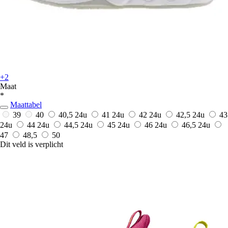
+2
Maat
*
Maattabel
39
40
40,5
24u
41
24u
42
24u
42,5
24u
43
24u
44
24u
44,5
24u
45
24u
46
24u
46,5
24u
47
48,5
50
Dit veld is verplicht