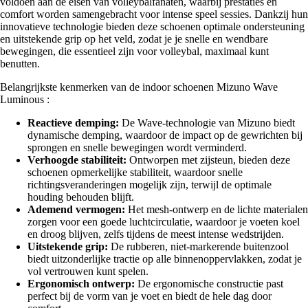
voldoen aan de eisen van volleybalfanaten, waarbij prestaties en
comfort worden samengebracht voor intense speel sessies. Dankzij hun
innovatieve technologie bieden deze schoenen optimale ondersteuning
en uitstekende grip op het veld, zodat je je snelle en wendbare
bewegingen, die essentieel zijn voor volleybal, maximaal kunt
benutten.
Belangrijkste kenmerken van de indoor schoenen Mizuno Wave
Luminous :
Reactieve demping:
De Wave-technologie van Mizuno biedt
dynamische demping, waardoor de impact op de gewrichten bij
sprongen en snelle bewegingen wordt verminderd.
Verhoogde stabiliteit:
Ontworpen met zijsteun, bieden deze
schoenen opmerkelijke stabiliteit, waardoor snelle
richtingsveranderingen mogelijk zijn, terwijl de optimale
houding behouden blijft.
Ademend vermogen:
Het mesh-ontwerp en de lichte materialen
zorgen voor een goede luchtcirculatie, waardoor je voeten koel
en droog blijven, zelfs tijdens de meest intense wedstrijden.
Uitstekende grip:
De rubberen, niet-markerende buitenzool
biedt uitzonderlijke tractie op alle binnenoppervlakken, zodat je
vol vertrouwen kunt spelen.
Ergonomisch ontwerp:
De ergonomische constructie past
perfect bij de vorm van je voet en biedt de hele dag door