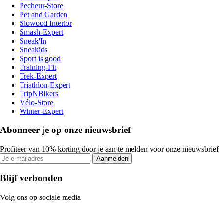
Pecheur-Store
Pet and Garden
Slowood Interior
Smash-Expert
Sneak'In
Sneakids
Sport is good
Training-Fit
Trek-Expert
Triathlon-Expert
TripNBikers
Vélo-Store
Winter-Expert
Abonneer je op onze nieuwsbrief
Profiteer van 10% korting door je aan te melden voor onze nieuwsbrief
Aanmelden
Blijf verbonden
Volg ons op sociale media