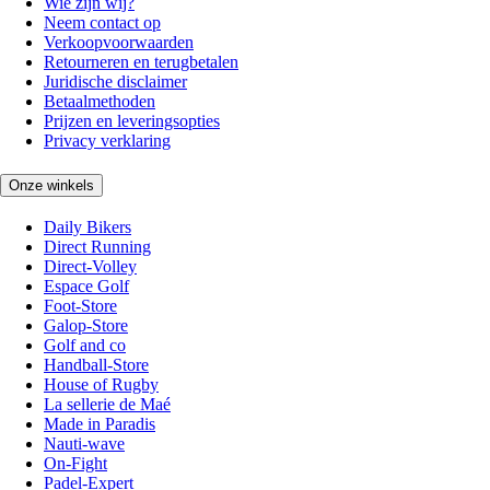
Wie zijn wij?
Neem contact op
Verkoopvoorwaarden
Retourneren en terugbetalen
Juridische disclaimer
Betaalmethoden
Prijzen en leveringsopties
Privacy verklaring
Onze winkels
Daily Bikers
Direct Running
Direct-Volley
Espace Golf
Foot-Store
Galop-Store
Golf and co
Handball-Store
House of Rugby
La sellerie de Maé
Made in Paradis
Nauti-wave
On-Fight
Padel-Expert