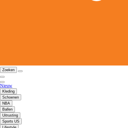
Zoeken
Nieuw
Kleding
Schoenen
NBA
Ballen
Uitrusting
Sports US
Lifestyle