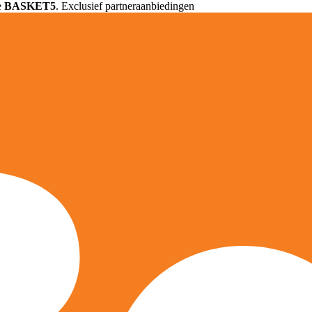
e
BASKET5
. Exclusief partneraanbiedingen