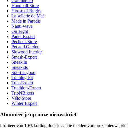
Golf and co
Handball-Store
House of Rugby
La sellerie de Maé
Made in Paradis
Nauti-wave
On-Fight
Padel-Expert
Pecheur-Store
Pet and Garden
Slowood Interior
Smash-Expert
Sneak'In
Sneakids
Sport is good
Training-Fit
Trek-Expert
Triathlon-Expert
TripNBikers
Vélo-Store
Winter-Expert
Abonneer je op onze nieuwsbrief
Profiteer van 10% korting door je aan te melden voor onze nieuwsbrief