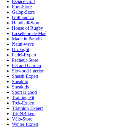
Espace Golf
Foot-Store
Galop-Store
Golf and co
Handball-Store
House of Rugby
La sellerie de Maé
Made in Paradis
Nauti-wave
On-Fight
Padel-Expert
Pecheur-Store
Pet and Garden
Slowood Interior
Smash-Expert
Sneak'In
Sneakids
Sport is good
Training-Fit
Trek-Expert
Triathlon-Expert
TripNBikers
Vélo-Store
Winter-Expert