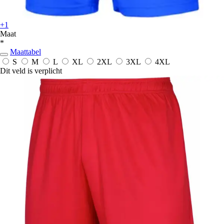
+1
Maat
*
Maattabel
S
M
L
XL
2XL
3XL
4XL
Dit veld is verplicht