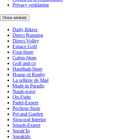
Privacy verklaring
Onze winkels
Daily Bikers
Direct Running
Direct-Volley
Espace Golf
Foot-Store
Galop-Store
Golf and co
Handball-Store
House of Rugby
La sellerie de Maé
Made in Paradis
Nauti-wave
On-Fight
Padel-Expert
Pecheur-Store
Pet and Garden
Slowood Interior
Smash-Expert
Sneak'In
Sneakids