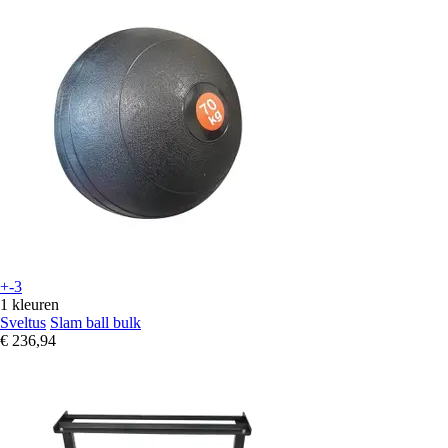
+-3
1 kleuren
Sveltus
Slam ball bulk
€ 236,94