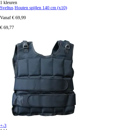
1 kleuren
Sveltus
Houten spijlen 140 cm (x10)
Vanaf
€ 69,99
€ 69,77
+-3