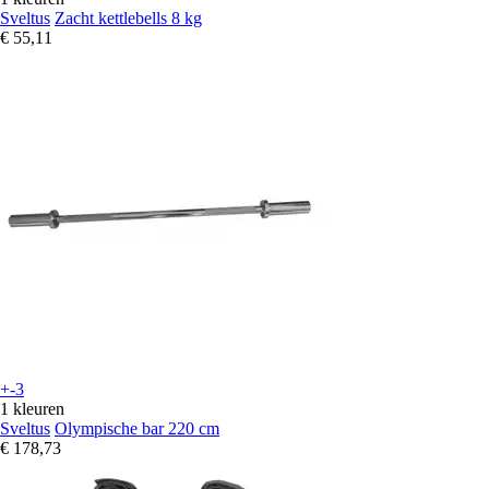
Sveltus
Zacht kettlebells 8 kg
€ 55,11
+-3
1 kleuren
Sveltus
Olympische bar 220 cm
€ 178,73