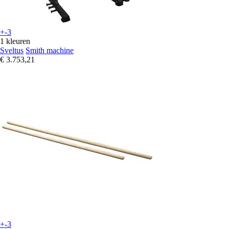
+-3
1 kleuren
Sveltus
Smith machine
€ 3.753,21
+-3