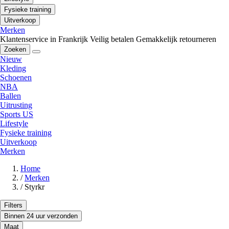
Fysieke training
Uitverkoop
Merken
Klantenservice in Frankrijk
Veilig betalen
Gemakkelijk retourneren
Zoeken
Nieuw
Kleding
Schoenen
NBA
Ballen
Uitrusting
Sports US
Lifestyle
Fysieke training
Uitverkoop
Merken
Home
/
Merken
/
Styrkr
Filters
Binnen 24 uur verzonden
Maat