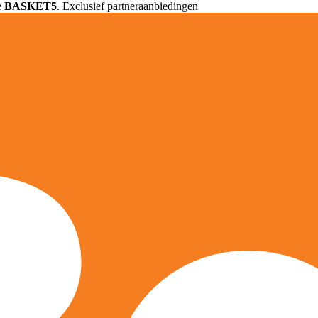
e
BASKET5
. Exclusief partneraanbiedingen