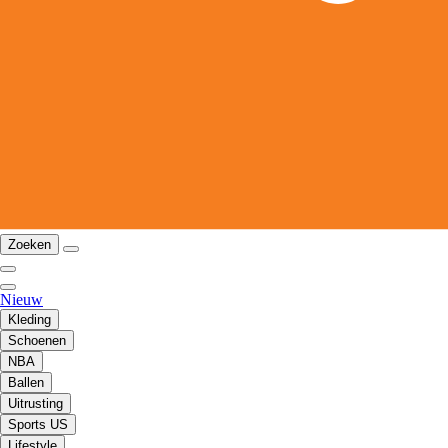
Zoeken
Nieuw
Kleding
Schoenen
NBA
Ballen
Uitrusting
Sports US
Lifestyle