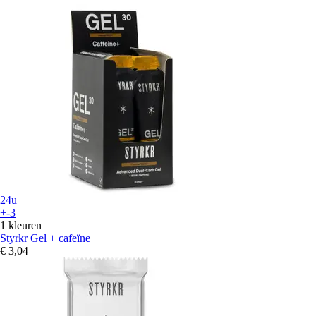
24u
+-3
1 kleuren
Styrkr
Gel + cafeïne
€ 3,04