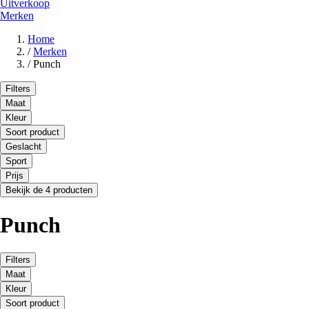
Uitverkoop
Merken
Home
/
Merken
/
Punch
Filters
Maat
Kleur
Soort product
Geslacht
Sport
Prijs
Bekijk de 4 producten
Punch
Filters
Maat
Kleur
Soort product