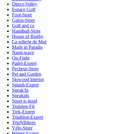
Direct-Volley
Espace Golf
Foot-Store
Galop-Store
Golf and co
Handball-Store
House of Rugby
La sellerie de Maé
Made in Paradis
Nauti-wave
On-Fight
Padel-Expert
Pecheur-Store
Pet and Garden
Slowood Interior
Smash-Expert
Sneak'In
Sneakids
Sport is good
Training-Fit
Trek-Expert
Triathlon-Expert
TripNBikers
Vélo-Store
Winter-Expert