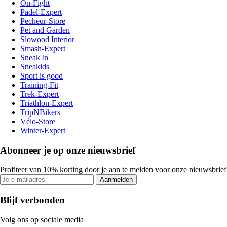
On-Fight
Padel-Expert
Pecheur-Store
Pet and Garden
Slowood Interior
Smash-Expert
Sneak'In
Sneakids
Sport is good
Training-Fit
Trek-Expert
Triathlon-Expert
TripNBikers
Vélo-Store
Winter-Expert
Abonneer je op onze nieuwsbrief
Profiteer van 10% korting door je aan te melden voor onze nieuwsbrief
Aanmelden
Blijf verbonden
Volg ons op sociale media