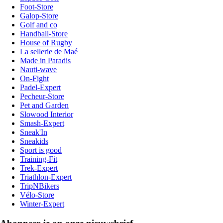
Foot-Store
Galop-Store
Golf and co
Handball-Store
House of Rugby
La sellerie de Maé
Made in Paradis
Nauti-wave
On-Fight
Padel-Expert
Pecheur-Store
Pet and Garden
Slowood Interior
Smash-Expert
Sneak'In
Sneakids
Sport is good
Training-Fit
Trek-Expert
Triathlon-Expert
TripNBikers
Vélo-Store
Winter-Expert