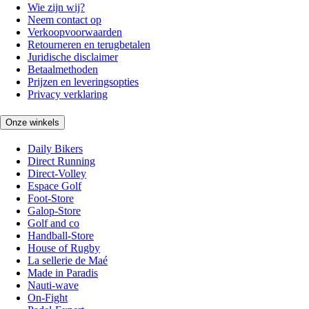
Wie zijn wij?
Neem contact op
Verkoopvoorwaarden
Retourneren en terugbetalen
Juridische disclaimer
Betaalmethoden
Prijzen en leveringsopties
Privacy verklaring
Onze winkels
Daily Bikers
Direct Running
Direct-Volley
Espace Golf
Foot-Store
Galop-Store
Golf and co
Handball-Store
House of Rugby
La sellerie de Maé
Made in Paradis
Nauti-wave
On-Fight