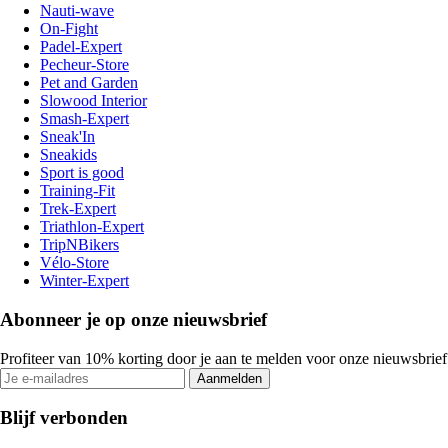
Nauti-wave
On-Fight
Padel-Expert
Pecheur-Store
Pet and Garden
Slowood Interior
Smash-Expert
Sneak'In
Sneakids
Sport is good
Training-Fit
Trek-Expert
Triathlon-Expert
TripNBikers
Vélo-Store
Winter-Expert
Abonneer je op onze nieuwsbrief
Profiteer van 10% korting door je aan te melden voor onze nieuwsbrief
Aanmelden
Blijf verbonden