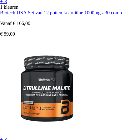
+-3
1 kleuren
Biotech USA
Set van 12 potten l-carnitine 1000mg - 30 comp
Vanaf
€ 166,00
€ 59,00
+-3