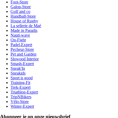
Foot-Store
Galop-Store
Golf and co
Handball-Store
House of Rugby
La sellerie de Maé
Made in Paradis
Nauti-wave
On-Fight
Padel-Expert
Pecheur-Store
Pet and Garden
Slowood Interior
Smash-Expert
Sneak'In
Sneakids
Sport is good
Training-Fit
Trek-Expert
Triathlon-Expert
TripNBikers
Vélo-Store
Winter-Expert
Abonneer je op onze nieuwsbrief