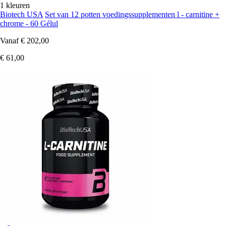
1 kleuren
Biotech USA
Set van 12 potten voedingssupplementen l - carnitine +
chrome - 60 Gélul
Vanaf
€ 202,00
€ 61,00