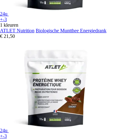
24u
+-3
1 kleuren
ATLET Nutrition
Biologische Muntthee Energiedrank
€ 21,50
24u
+-3