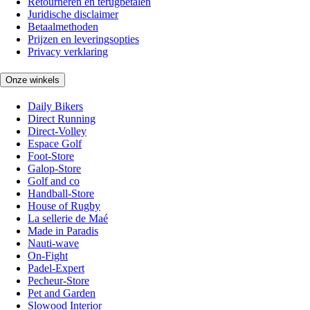
Retourneren en terugbetalen
Juridische disclaimer
Betaalmethoden
Prijzen en leveringsopties
Privacy verklaring
Onze winkels
Daily Bikers
Direct Running
Direct-Volley
Espace Golf
Foot-Store
Galop-Store
Golf and co
Handball-Store
House of Rugby
La sellerie de Maé
Made in Paradis
Nauti-wave
On-Fight
Padel-Expert
Pecheur-Store
Pet and Garden
Slowood Interior