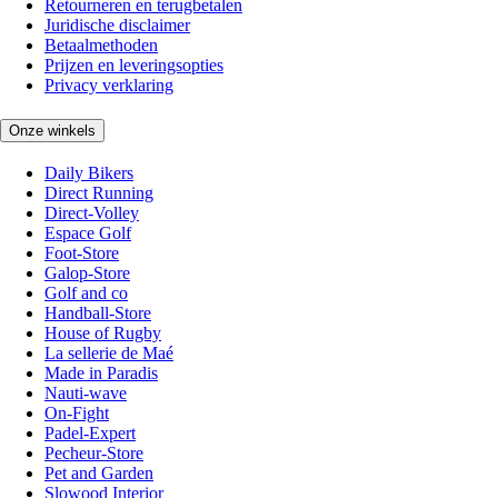
Retourneren en terugbetalen
Juridische disclaimer
Betaalmethoden
Prijzen en leveringsopties
Privacy verklaring
Onze winkels
Daily Bikers
Direct Running
Direct-Volley
Espace Golf
Foot-Store
Galop-Store
Golf and co
Handball-Store
House of Rugby
La sellerie de Maé
Made in Paradis
Nauti-wave
On-Fight
Padel-Expert
Pecheur-Store
Pet and Garden
Slowood Interior