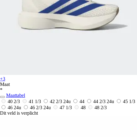
+3
Maat
*
Maattabel
40 2/3
41 1/3
42 2/3
24u
44
44 2/3
24u
45 1/3
46
24u
46 2/3
24u
47 1/3
48
48 2/3
Dit veld is verplicht