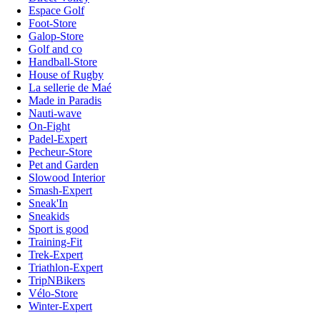
Espace Golf
Foot-Store
Galop-Store
Golf and co
Handball-Store
House of Rugby
La sellerie de Maé
Made in Paradis
Nauti-wave
On-Fight
Padel-Expert
Pecheur-Store
Pet and Garden
Slowood Interior
Smash-Expert
Sneak'In
Sneakids
Sport is good
Training-Fit
Trek-Expert
Triathlon-Expert
TripNBikers
Vélo-Store
Winter-Expert