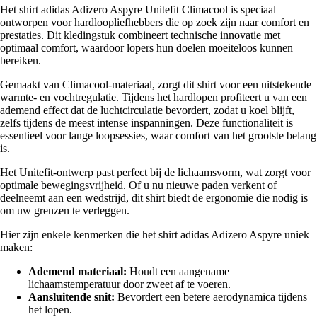
Het shirt adidas Adizero Aspyre Unitefit Climacool is speciaal
ontworpen voor hardloopliefhebbers die op zoek zijn naar comfort en
prestaties. Dit kledingstuk combineert technische innovatie met
optimaal comfort, waardoor lopers hun doelen moeiteloos kunnen
bereiken.
Gemaakt van Climacool-materiaal, zorgt dit shirt voor een uitstekende
warmte- en vochtregulatie. Tijdens het hardlopen profiteert u van een
ademend effect dat de luchtcirculatie bevordert, zodat u koel blijft,
zelfs tijdens de meest intense inspanningen. Deze functionaliteit is
essentieel voor lange loopsessies, waar comfort van het grootste belang
is.
Het Unitefit-ontwerp past perfect bij de lichaamsvorm, wat zorgt voor
optimale bewegingsvrijheid. Of u nu nieuwe paden verkent of
deelneemt aan een wedstrijd, dit shirt biedt de ergonomie die nodig is
om uw grenzen te verleggen.
Hier zijn enkele kenmerken die het shirt adidas Adizero Aspyre uniek
maken:
Ademend materiaal:
Houdt een aangename
lichaamstemperatuur door zweet af te voeren.
Aansluitende snit:
Bevordert een betere aerodynamica tijdens
het lopen.