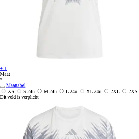
+-1
Maat
*
Maattabel
XS
S
24u
M
24u
L
24u
XL
24u
2XL
2XS
Dit veld is verplicht