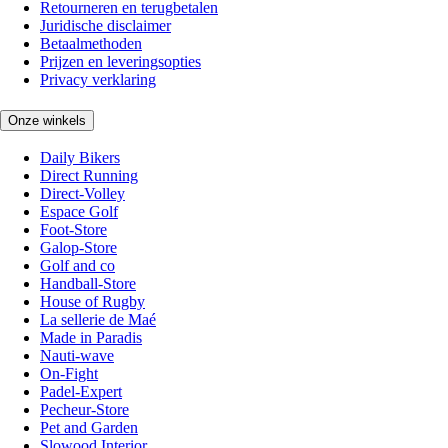
Retourneren en terugbetalen
Juridische disclaimer
Betaalmethoden
Prijzen en leveringsopties
Privacy verklaring
Onze winkels
Daily Bikers
Direct Running
Direct-Volley
Espace Golf
Foot-Store
Galop-Store
Golf and co
Handball-Store
House of Rugby
La sellerie de Maé
Made in Paradis
Nauti-wave
On-Fight
Padel-Expert
Pecheur-Store
Pet and Garden
Slowood Interior