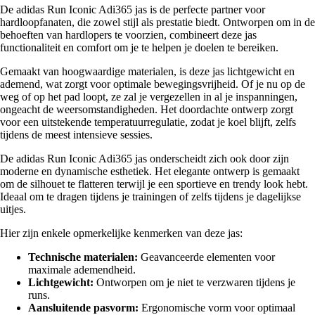
De adidas Run Iconic Adi365 jas is de perfecte partner voor
hardloopfanaten, die zowel stijl als prestatie biedt. Ontworpen om in de
behoeften van hardlopers te voorzien, combineert deze jas
functionaliteit en comfort om je te helpen je doelen te bereiken.
Gemaakt van hoogwaardige materialen, is deze jas lichtgewicht en
ademend, wat zorgt voor optimale bewegingsvrijheid. Of je nu op de
weg of op het pad loopt, ze zal je vergezellen in al je inspanningen,
ongeacht de weersomstandigheden. Het doordachte ontwerp zorgt
voor een uitstekende temperatuurregulatie, zodat je koel blijft, zelfs
tijdens de meest intensieve sessies.
De adidas Run Iconic Adi365 jas onderscheidt zich ook door zijn
moderne en dynamische esthetiek. Het elegante ontwerp is gemaakt
om de silhouet te flatteren terwijl je een sportieve en trendy look hebt.
Ideaal om te dragen tijdens je trainingen of zelfs tijdens je dagelijkse
uitjes.
Hier zijn enkele opmerkelijke kenmerken van deze jas:
Technische materialen:
Geavanceerde elementen voor
maximale ademendheid.
Lichtgewicht:
Ontworpen om je niet te verzwaren tijdens je
runs.
Aansluitende pasvorm:
Ergonomische vorm voor optimaal