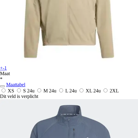
+-1
Maat
*
Maattabel
XS
S
24u
M
24u
L
24u
XL
24u
2XL
Dit veld is verplicht