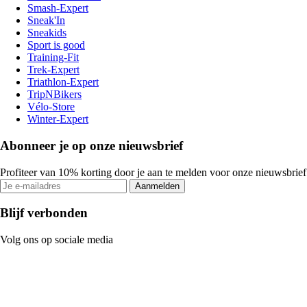
Smash-Expert
Sneak'In
Sneakids
Sport is good
Training-Fit
Trek-Expert
Triathlon-Expert
TripNBikers
Vélo-Store
Winter-Expert
Abonneer je op onze nieuwsbrief
Profiteer van 10% korting door je aan te melden voor onze nieuwsbrief
Aanmelden
Blijf verbonden
Volg ons op sociale media