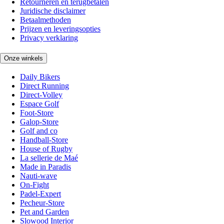
Retourneren en terugbetalen
Juridische disclaimer
Betaalmethoden
Prijzen en leveringsopties
Privacy verklaring
Onze winkels
Daily Bikers
Direct Running
Direct-Volley
Espace Golf
Foot-Store
Galop-Store
Golf and co
Handball-Store
House of Rugby
La sellerie de Maé
Made in Paradis
Nauti-wave
On-Fight
Padel-Expert
Pecheur-Store
Pet and Garden
Slowood Interior