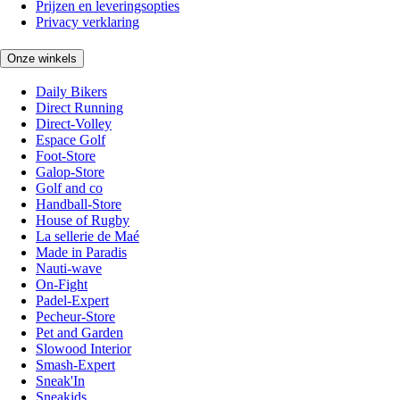
Prijzen en leveringsopties
Privacy verklaring
Onze winkels
Daily Bikers
Direct Running
Direct-Volley
Espace Golf
Foot-Store
Galop-Store
Golf and co
Handball-Store
House of Rugby
La sellerie de Maé
Made in Paradis
Nauti-wave
On-Fight
Padel-Expert
Pecheur-Store
Pet and Garden
Slowood Interior
Smash-Expert
Sneak'In
Sneakids