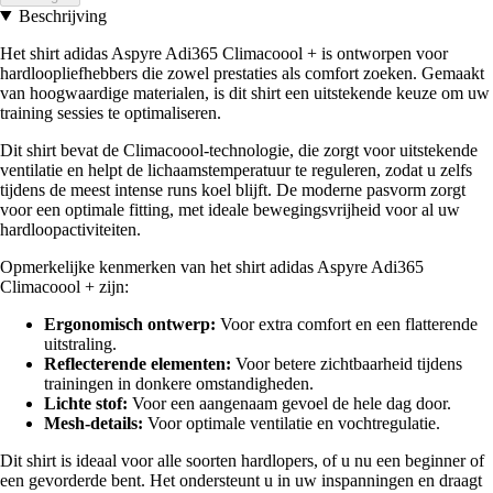
Beschrijving
Het shirt adidas Aspyre Adi365 Climacoool + is ontworpen voor
hardloopliefhebbers die zowel prestaties als comfort zoeken. Gemaakt
van hoogwaardige materialen, is dit shirt een uitstekende keuze om uw
training sessies te optimaliseren.
Dit shirt bevat de Climacoool-technologie, die zorgt voor uitstekende
ventilatie en helpt de lichaamstemperatuur te reguleren, zodat u zelfs
tijdens de meest intense runs koel blijft. De moderne pasvorm zorgt
voor een optimale fitting, met ideale bewegingsvrijheid voor al uw
hardloopactiviteiten.
Opmerkelijke kenmerken van het shirt adidas Aspyre Adi365
Climacoool + zijn:
Ergonomisch ontwerp:
Voor extra comfort en een flatterende
uitstraling.
Reflecterende elementen:
Voor betere zichtbaarheid tijdens
trainingen in donkere omstandigheden.
Lichte stof:
Voor een aangenaam gevoel de hele dag door.
Mesh-details:
Voor optimale ventilatie en vochtregulatie.
Dit shirt is ideaal voor alle soorten hardlopers, of u nu een beginner of
een gevorderde bent. Het ondersteunt u in uw inspanningen en draagt