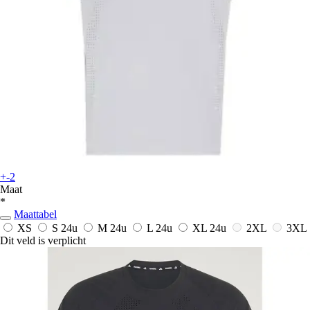
+-2
Maat
*
Maattabel
XS
S
24u
M
24u
L
24u
XL
24u
2XL
3XL
Dit veld is verplicht