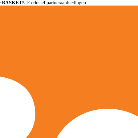
e
BASKET5
. Exclusief partneraanbiedingen