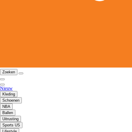
Zoeken
Nieuw
Kleding
Schoenen
NBA
Ballen
Uitrusting
Sports US
Lifestyle