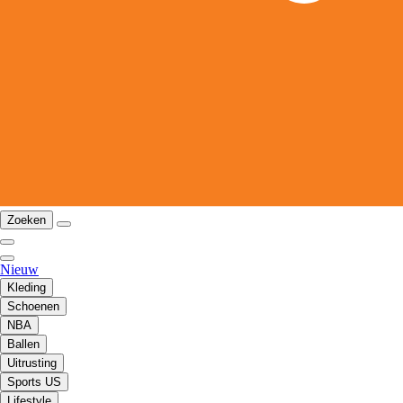
Zoeken
Nieuw
Kleding
Schoenen
NBA
Ballen
Uitrusting
Sports US
Lifestyle