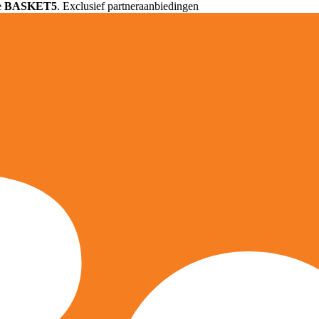
e
BASKET5
. Exclusief partneraanbiedingen