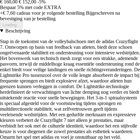
€ 160,00
€ 152,00
-5%
Bespaar 5%
met code
EXTRA
+€ 7,60
cadeau voor je volgende bestelling
Bijgeschreven na
bevestiging van je bestelling
Loading...
Beschrijving
Stap in de toekomst van de volleybalschoen met de adidas Crazyflight
7. Ontworpen op basis van feedback van atleten, biedt deze schoen
ongeëvenaarde stabiliteit en ondersteuning voor intensieve wedstrijden.
Het bovenwerk van technisch mesh zorgt voor een strakke, ademende
pasvorm, terwijl de middelhoge kraag essentiële ondersteuning rond de
enkel biedt voor veilige landingen en snelle richtingsveranderingen. De
Lightstrike Pro tussenzool over de volle lengte absorbeert de impact bij
frequente sprongen en biedt explosieve afzet, waardoor atleten hun
grenzen kunnen verleggen in comfort. De Lightstrike-technologie
herdefinieert de verwachtingen van lichte demping nog verder en biedt
uitstekende reactie voor snelle bewegingen. Het 3-in-1 spiraalsysteem
is speciaal afgesteld voor de voortstuwing tijdens sprongen en
multidirectionele stabiliteit, wat zelfvertrouwen geeft tijdens
veeleisende wedstrijden. Met een gedurfde merknaam en expressieve
kleuren verbetert de Crazyflight 7 niet alleen je prestaties, maar
verbindt het ook met de culturele identiteit, waardoor het een stijlvolle
keuze is voor diegenen die zowel prestaties als esthetiek waarderen.
Omarm het spel met adidas en voel je onstuitbaar op het veld.