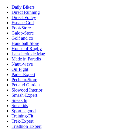
Daily Bikers
Direct Running
Direct-Volley
Espace Golf
Foot-Store
Galop-Store
Golf and co
Handball-Store
House of Rugby
La sellerie de Maé
Made in Paradis
Nauti-wave
On-Fight
Padel-Expert
Pecheur-Store
Pet and Garden
Slowood Interior
Smash-Expert
Sneak'In
Sneakids
Sport is good
Training-Fit
Trek-Expert
Triathlon-Expert