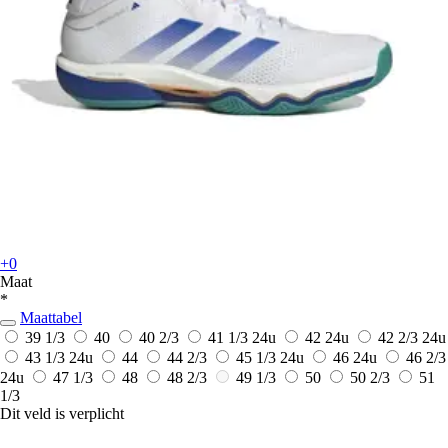
+0
Maat
*
Maattabel
39 1/3
40
40 2/3
41 1/3
24u
42
24u
42 2/3
24u
43 1/3
24u
44
44 2/3
45 1/3
24u
46
24u
46 2/3
24u
47 1/3
48
48 2/3
49 1/3
50
50 2/3
51
1/3
Dit veld is verplicht