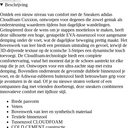
Beschrijving
Ontdek een nieuw niveau van comfort met de Sneakers adidas
Cloudfoam Cuxxion, ontworpen voor degenen die zowel gemak als
ondersteuning waarderen tijdens hun dagelijkse wandelingen.
Geïnspireerd door de wens om je stappen moeiteloos te maken, heeft
deze silhouette een hoge, gestapelde EVA-tussenzool voor aangename
demping onder de voet, wat de dagelijkse beweging prettig maakt. Het
bovenwerk van leer biedt een premium uitstraling en gevoel, terwijl de
3D-drijvende textuur op de iconische 3-Stripes een dynamische touch
toevoegt. De Cloudfoam-technologie biedt een complete
comfortervaring, vanaf het moment dat je de schoen aantrekt tot elke
stap die je zet. Ontworpen voor een ultra-zachte stap met extra
demping. Bovendien ondersteunt de gevormde dubbele binnenzool je
voet, en de Adiwear-rubberen buitenzool biedt betrouwbare grip voor
je avonturen in de stad. Of je nu nieuwe straten verkent of een
ontspannen dag met vrienden doorbrengt, deze sneakers combineren
innovatieve comfort met tijdloze stijl.
Brede pasvorm
Veters
Bovenwerk van leer en synthetisch materiaal
Textiele binnenzool
Tussenzool CLOUDFOAM
COLD CEMENT constructie