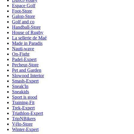
Direct-Volley
Espace Golf
Foot-Store
Galop-Store
Golf and co
Handball-Store
House of Rugby
La sellerie de Maé
Made in Paradis
Nauti-wave
On-Fight
Padel-Expert
Pecheur-Store
Pet and Garden
Slowood Interior
Smash-Expert
Sneak'In
Sneakids
Sport is good
Training-Fit
Trek-Expert
Triathlon-Expert
TripNBikers
Vélo-Store
Winter-Expert