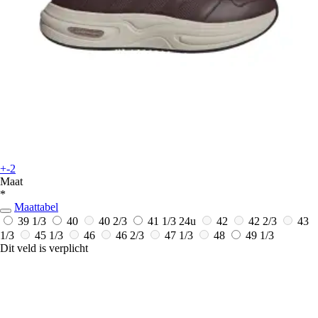
+-2
Maat
*
Maattabel
39 1/3
40
40 2/3
41 1/3
24u
42
42 2/3
43
1/3
45 1/3
46
46 2/3
47 1/3
48
49 1/3
Dit veld is verplicht