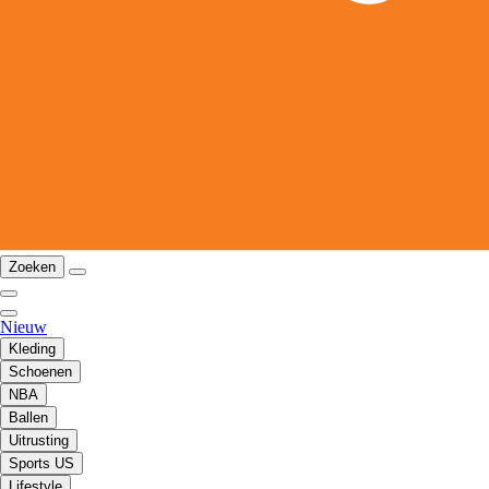
Zoeken
Nieuw
Kleding
Schoenen
NBA
Ballen
Uitrusting
Sports US
Lifestyle