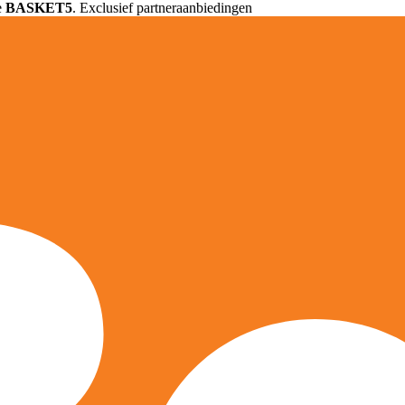
e
BASKET5
. Exclusief partneraanbiedingen