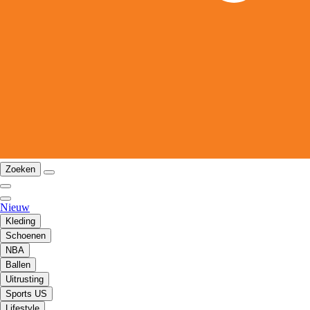
Zoeken
Nieuw
Kleding
Schoenen
NBA
Ballen
Uitrusting
Sports US
Lifestyle