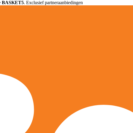
e
BASKET5
. Exclusief partneraanbiedingen