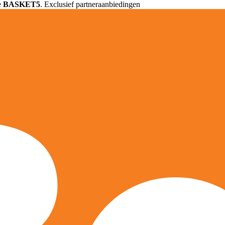
e
BASKET5
. Exclusief partneraanbiedingen