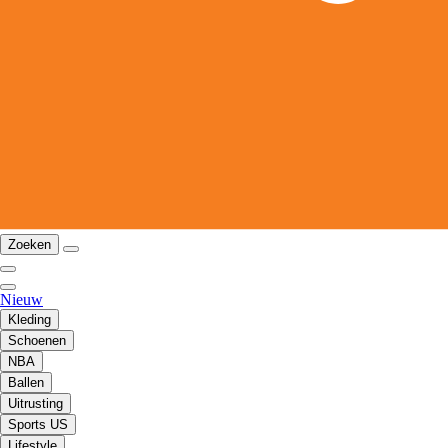
Zoeken
Nieuw
Kleding
Schoenen
NBA
Ballen
Uitrusting
Sports US
Lifestyle