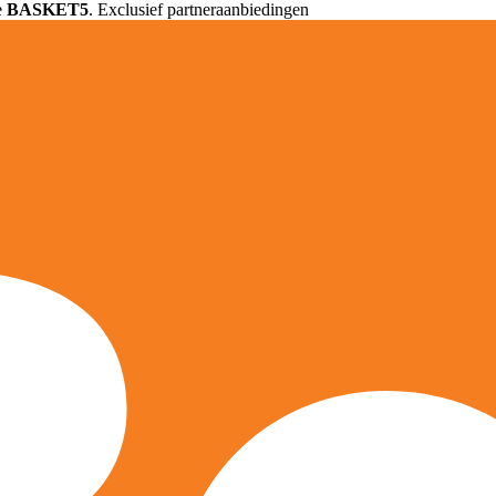
e
BASKET5
. Exclusief partneraanbiedingen