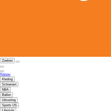
Zoeken
Nieuw
Kleding
Schoenen
NBA
Ballen
Uitrusting
Sports US
Lifestyle