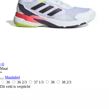
+0
Maat
*
Maattabel
36
36 2/3
37 1/3
38
38 2/3
Dit veld is verplicht