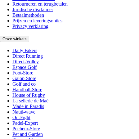
Retourneren en terugbetalen
Juridische disclaimer
Betaalmethoden
Prijzen en leveringsopties
Privacy verklaring
Onze winkels
Daily Bikers
Direct Running
Direct-Volley
Espace Golf
Foot-Store
Galop-Store
Golf and co
Handball-Store
House of Rugby
La sellerie de Maé
Made in Paradis
Nauti-wave
On-Fight
Padel-Expert
Pecheur-Store
Pet and Garden