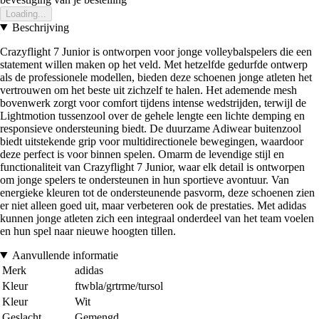
Loading...
Beschrijving
Crazyflight 7 Junior is ontworpen voor jonge volleybalspelers die een
statement willen maken op het veld. Met hetzelfde gedurfde ontwerp
als de professionele modellen, bieden deze schoenen jonge atleten het
vertrouwen om het beste uit zichzelf te halen. Het ademende mesh
bovenwerk zorgt voor comfort tijdens intense wedstrijden, terwijl de
Lightmotion tussenzool over de gehele lengte een lichte demping en
responsieve ondersteuning biedt. De duurzame Adiwear buitenzool
biedt uitstekende grip voor multidirectionele bewegingen, waardoor
deze perfect is voor binnen spelen. Omarm de levendige stijl en
functionaliteit van Crazyflight 7 Junior, waar elk detail is ontworpen
om jonge spelers te ondersteunen in hun sportieve avontuur. Van
energieke kleuren tot de ondersteunende pasvorm, deze schoenen zien
er niet alleen goed uit, maar verbeteren ook de prestaties. Met adidas
kunnen jonge atleten zich een integraal onderdeel van het team voelen
en hun spel naar nieuwe hoogten tillen.
Aanvullende informatie
Merk
adidas
Kleur
ftwbla/grtrme/tursol
Kleur
Wit
Geslacht
Gemengd