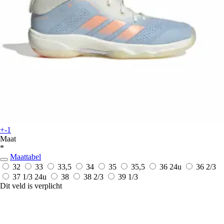
+-1
Maat
*
Maattabel
32
33
33,5
34
35
35,5
36
24u
36 2/3
37 1/3
24u
38
38 2/3
39 1/3
Dit veld is verplicht