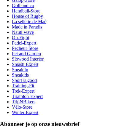
Galop-Store
Golf and co
Handball-Store
House of Rugby
La sellerie de Maé
Made in Paradis
Nauti-wave
On-Fight
Padel-Expert
Pecheur-Store
Pet and Garden
Slowood Interior
Smash-Expert
Sneak'In
Sneakids
Sport is good
Training-Fit
Trek-Expert
Triathlon-Expert
TripNBikers
Vélo-Store
Winter-Expert
Abonneer je op onze nieuwsbrief