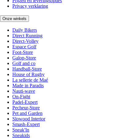
Prijzen en leveringsopties
Privacy verklaring
Onze winkels
Daily Bikers
Direct Running
Direct-Volley
Espace Golf
Foot-Store
Galop-Store
Golf and co
Handball-Store
House of Rugby
La sellerie de Maé
Made in Paradis
Nauti-wave
On-Fight
Padel-Expert
Pecheur-Store
Pet and Garden
Slowood Interior
Smash-Expert
Sneak'In
Sneakids