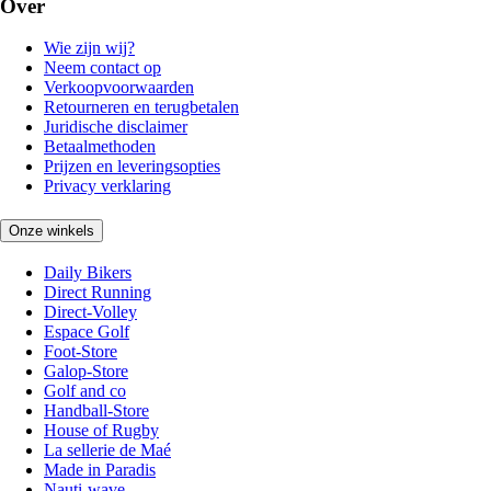
Over
Wie zijn wij?
Neem contact op
Verkoopvoorwaarden
Retourneren en terugbetalen
Juridische disclaimer
Betaalmethoden
Prijzen en leveringsopties
Privacy verklaring
Onze winkels
Daily Bikers
Direct Running
Direct-Volley
Espace Golf
Foot-Store
Galop-Store
Golf and co
Handball-Store
House of Rugby
La sellerie de Maé
Made in Paradis
Nauti-wave