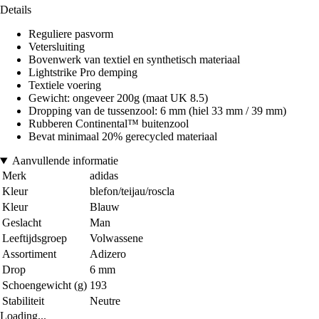
Details
Reguliere pasvorm
Vetersluiting
Bovenwerk van textiel en synthetisch materiaal
Lightstrike Pro demping
Textiele voering
Gewicht: ongeveer 200g (maat UK 8.5)
Dropping van de tussenzool: 6 mm (hiel 33 mm / 39 mm)
Rubberen Continental™ buitenzool
Bevat minimaal 20% gerecycled materiaal
Aanvullende informatie
Merk
adidas
Kleur
blefon/teijau/roscla
Kleur
Blauw
Geslacht
Man
Leeftijdsgroep
Volwassene
Assortiment
Adizero
Drop
6 mm
Schoengewicht (g)
193
Stabiliteit
Neutre
Loading...