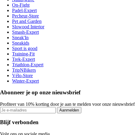
On-Fight
Padel-Expert
Pecheur-Store
Pet and Garden
Slowood Interior
Smash-Expert
Sneak'In
Sneakids
Sport is good
Training-Fit
Trek-Expert
Triathlon-Expert
TripNBikers
Vélo-Store
Winter-Expert
Abonneer je op onze nieuwsbrief
Profiteer van 10% korting door je aan te melden voor onze nieuwsbrief
Aanmelden
Blijf verbonden
Volg ons op sociale media