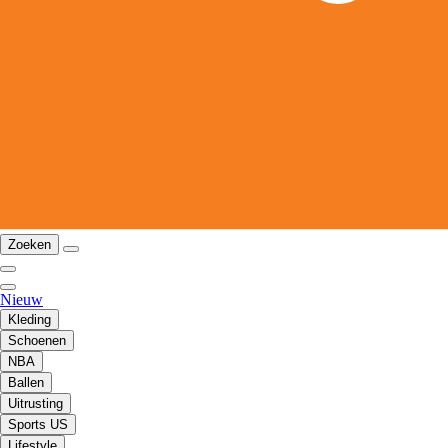
Zoeken
Nieuw
Kleding
Schoenen
NBA
Ballen
Uitrusting
Sports US
Lifestyle