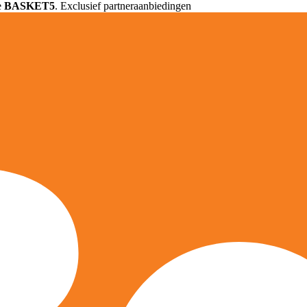
e
BASKET5
. Exclusief partneraanbiedingen